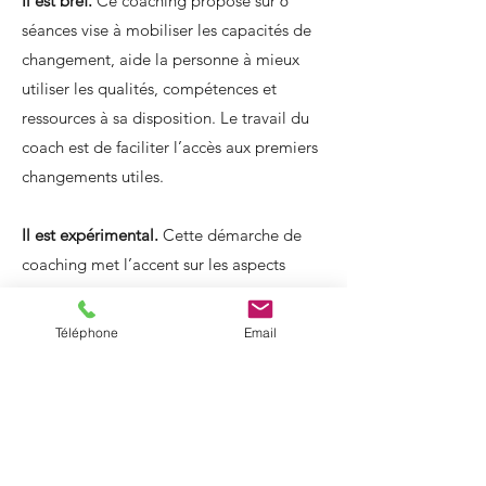
Il est bref.
Ce coaching proposé sur 6
séances vise à mobiliser les capacités de
changement, aide la personne à mieux
utiliser les qualités, compétences et
ressources à sa disposition. Le travail du
coach est de faciliter l’accès aux premiers
changements utiles.
Il est expérimental.
Cette démarche de
coaching met l’accent sur les aspects
concrets, sur le vécu des situations et les
capacités exprimées ou pouvant l’être.
Téléphone
Email
Dans une séance, le coach invite à
débriefer les actions et expérimentations
décidées à la séance précédente ; à
travailler sur l’actualité ; favorise un travail
opérationnel sur des situations vécues.