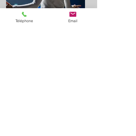
Téléphone
Email
Formation
management
Dédiée aux entreprises
En savoir plus
deshorizonsetdesailes@gmail.com
06 30 23 41 83
©2025 par Des horizons et des ailes
Enregistrée sous le NDA
76300508430
,